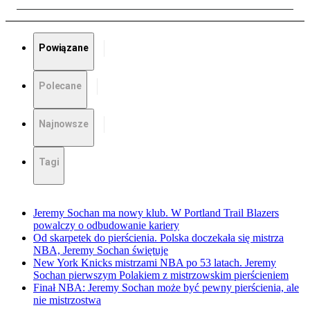
Powiązane
Polecane
Najnowsze
Tagi
Jeremy Sochan ma nowy klub. W Portland Trail Blazers
powalczy o odbudowanie kariery
Od skarpetek do pierścienia. Polska doczekała się mistrza
NBA, Jeremy Sochan świętuje
New York Knicks mistrzami NBA po 53 latach. Jeremy
Sochan pierwszym Polakiem z mistrzowskim pierścieniem
Finał NBA: Jeremy Sochan może być pewny pierścienia, ale
nie mistrzostwa