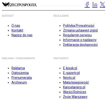
KONTAKT
REGULAMIN
O nas
Polityka Prywatności
Kontakt
Zmiana ustawień zgód
Napisz do nas
Regulamin serwisu
Informacje o nadawcy
Deklaracja dostępności
REKLAMA I PRENUMERATA
PARTNERZY
Reklama
E-kiosk.pl
Ogłoszenia
E-gazety.pl
Prenumerata
Nexto.pl
Archiwum
Mała księgowość
Kancelarierp.pl
Wieści Rolnicze
Życie Warszawy