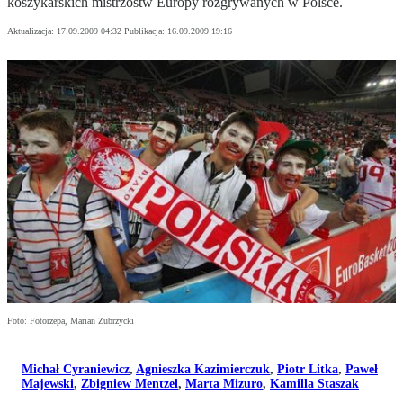
koszykarskich mistrzostw Europy rozgrywanych w Polsce.
Aktualizacja:
17.09.2009 04:32
Publikacja:
16.09.2009 19:16
Foto: Fotorzepa, Marian Zubrzycki
Michał Cyraniewicz
,
Agnieszka Kazimierczuk
,
Piotr Litka
,
Paweł
Majewski
,
Zbigniew Mentzel
,
Marta Mizuro
,
Kamilla Staszak