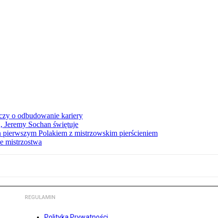
czy o odbudowanie kariery
A, Jeremy Sochan świętuje
 pierwszym Polakiem z mistrzowskim pierścieniem
e mistrzostwa
REGULAMIN
Polityka Prywatności