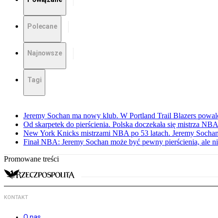
Polecane
Najnowsze
Tagi
Jeremy Sochan ma nowy klub. W Portland Trail Blazers powal
Od skarpetek do pierścienia. Polska doczekała się mistrza NB
New York Knicks mistrzami NBA po 53 latach. Jeremy Sochan
Finał NBA: Jeremy Sochan może być pewny pierścienia, ale ni
Promowane treści
KONTAKT
O nas