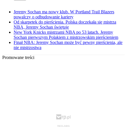
Jeremy Sochan ma nowy klub. W Portland Trail Blazers
powalczy o odbudowanie kariery
Od skarpetek do pierścienia. Polska doczekała się mistrza
NBA, Jeremy Sochan świętuje
New York Knicks mistrzami NBA po 53 latach. Jeremy
Sochan pierwszym Polakiem z mistrzowskim pierścieniem
Finał NBA: Jeremy Sochan może być pewny pierścienia, ale
nie mistrzostwa
Promowane treści