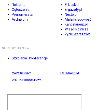
Reklama
E-kiosk.pl
Ogłoszenia
E-gazety.pl
Prenumerata
Nexto.pl
Archiwum
Mała księgowość
Kancelarierp.pl
Wieści Rolnicze
Życie Warszawy
NASZE WYDARZENIA
Szkolenia i konferencje
MAPA STRONY
KALENDARIUM
OFERTA PRODUKTOWA