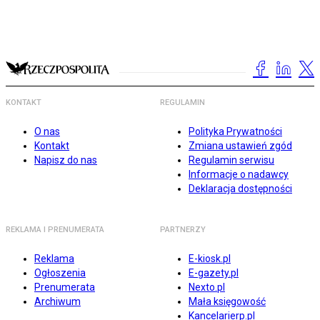
KONTAKT
REGULAMIN
O nas
Polityka Prywatności
Kontakt
Zmiana ustawień zgód
Napisz do nas
Regulamin serwisu
Informacje o nadawcy
Deklaracja dostępności
REKLAMA I PRENUMERATA
PARTNERZY
Reklama
E-kiosk.pl
Ogłoszenia
E-gazety.pl
Prenumerata
Nexto.pl
Archiwum
Mała księgowość
Kancelarierp.pl