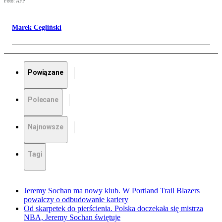
Foto: AFP
Marek Cegliński
Powiązane
Polecane
Najnowsze
Tagi
Jeremy Sochan ma nowy klub. W Portland Trail Blazers
powalczy o odbudowanie kariery
Od skarpetek do pierścienia. Polska doczekała się mistrza
NBA, Jeremy Sochan świętuje