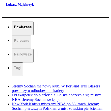
Łukasz Majchrzyk
Powiązane
Polecane
Najnowsze
Tagi
Jeremy Sochan ma nowy klub. W Portland Trail Blazers
powalczy o odbudowanie kariery
Od skarpetek do pierścienia. Polska doczekała się mistrza
NBA, Jeremy Sochan świętuje
New York Knicks mistrzami NBA po 53 latach. Jeremy
Sochan pierwszym Polakiem z mistrzowskim pierścieniem