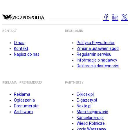
KONTAKT
REGULAMIN
O nas
Polityka Prywatności
Kontakt
Zmiana ustawień zgód
Napisz do nas
Regulamin serwisu
Informacje o nadawcy
Deklaracja dostępności
REKLAMA I PRENUMERATA
PARTNERZY
Reklama
E-kiosk.pl
Ogłoszenia
E-gazety.pl
Prenumerata
Nexto.pl
Archiwum
Mała księgowość
Kancelarierp.pl
Wieści Rolnicze
Życie Warszawy