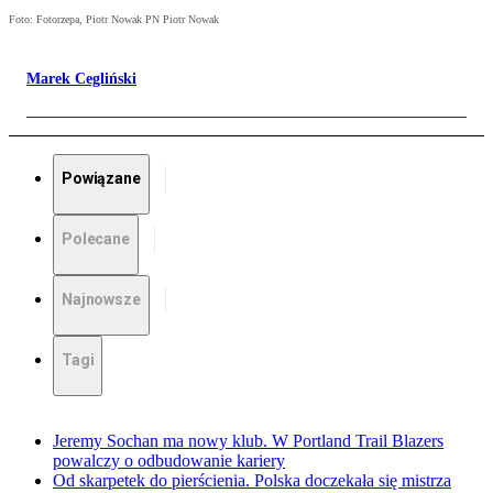
Foto: Fotorzepa, Piotr Nowak PN Piotr Nowak
Marek Cegliński
Powiązane
Polecane
Najnowsze
Tagi
Jeremy Sochan ma nowy klub. W Portland Trail Blazers
powalczy o odbudowanie kariery
Od skarpetek do pierścienia. Polska doczekała się mistrza