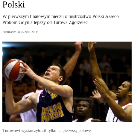
Polski
W pierwszym finałowym meczu o mistrzostwo Polski Asseco
Prokom Gdynia lepszy od Turowa Zgorzelec
Publikacja:
08.05.2011 20:44
Turowowi wystarczyło sił tylko na pierwszą połowę.