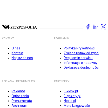
KONTAKT
REGULAMIN
O nas
Polityka Prywatności
Kontakt
Zmiana ustawień zgód
Napisz do nas
Regulamin serwisu
Informacje o nadawcy
Deklaracja dostępności
REKLAMA I PRENUMERATA
PARTNERZY
Reklama
E-kiosk.pl
Ogłoszenia
E-gazety.pl
Prenumerata
Nexto.pl
Archiwum
Mała księgowość