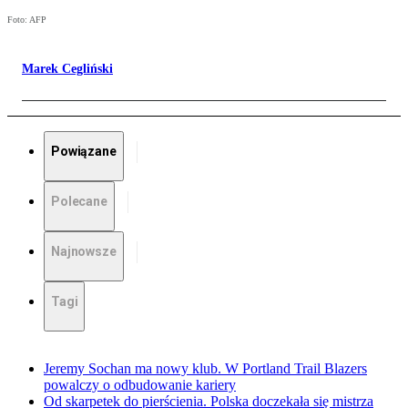
Foto: AFP
Marek Cegliński
Powiązane
Polecane
Najnowsze
Tagi
Jeremy Sochan ma nowy klub. W Portland Trail Blazers
powalczy o odbudowanie kariery
Od skarpetek do pierścienia. Polska doczekała się mistrza