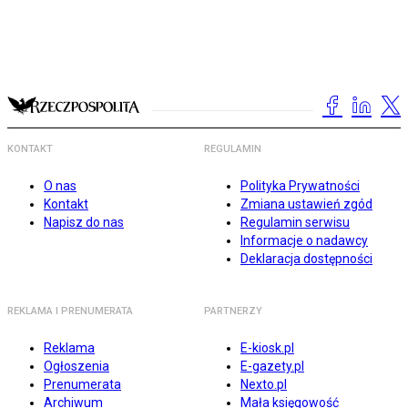
KONTAKT
REGULAMIN
O nas
Polityka Prywatności
Kontakt
Zmiana ustawień zgód
Napisz do nas
Regulamin serwisu
Informacje o nadawcy
Deklaracja dostępności
REKLAMA I PRENUMERATA
PARTNERZY
Reklama
E-kiosk.pl
Ogłoszenia
E-gazety.pl
Prenumerata
Nexto.pl
Archiwum
Mała księgowość