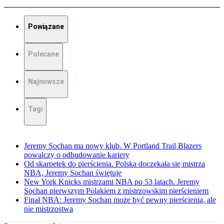
Powiązane
Polecane
Najnowsze
Tagi
Jeremy Sochan ma nowy klub. W Portland Trail Blazers
powalczy o odbudowanie kariery
Od skarpetek do pierścienia. Polska doczekała się mistrza
NBA, Jeremy Sochan świętuje
New York Knicks mistrzami NBA po 53 latach. Jeremy
Sochan pierwszym Polakiem z mistrzowskim pierścieniem
Finał NBA: Jeremy Sochan może być pewny pierścienia, ale
nie mistrzostwa