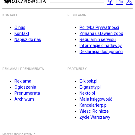
KONTAKT
REGULAMIN
O nas
Polityka Prywatności
Kontakt
Zmiana ustawień zgód
Napisz do nas
Regulamin serwisu
Informacje o nadawcy
Deklaracja dostępności
REKLAMA I PRENUMERATA
PARTNERZY
Reklama
E-kiosk.pl
Ogłoszenia
E-gazety.pl
Prenumerata
Nexto.pl
Archiwum
Mała księgowość
Kancelarierp.pl
Wieści Rolnicze
Życie Warszawy
NASZE WYDARZENIA