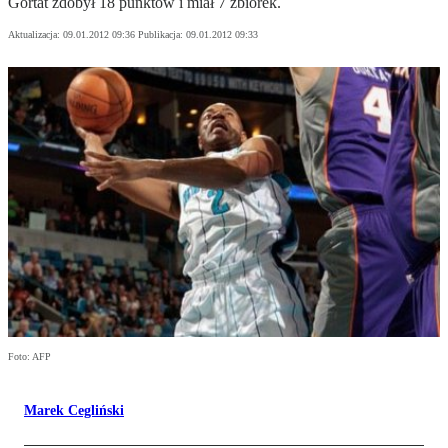
Gortat zdobył 18 punktów i miał 7 zbiórek.
Aktualizacja:
09.01.2012 09:36
Publikacja:
09.01.2012 09:33
Foto: AFP
Marek Cegliński