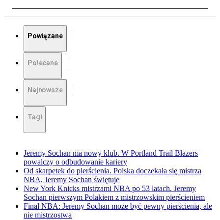
Powiązane
Polecane
Najnowsze
Tagi
Jeremy Sochan ma nowy klub. W Portland Trail Blazers
powalczy o odbudowanie kariery
Od skarpetek do pierścienia. Polska doczekała się mistrza
NBA, Jeremy Sochan świętuje
New York Knicks mistrzami NBA po 53 latach. Jeremy
Sochan pierwszym Polakiem z mistrzowskim pierścieniem
Finał NBA: Jeremy Sochan może być pewny pierścienia, ale
nie mistrzostwa