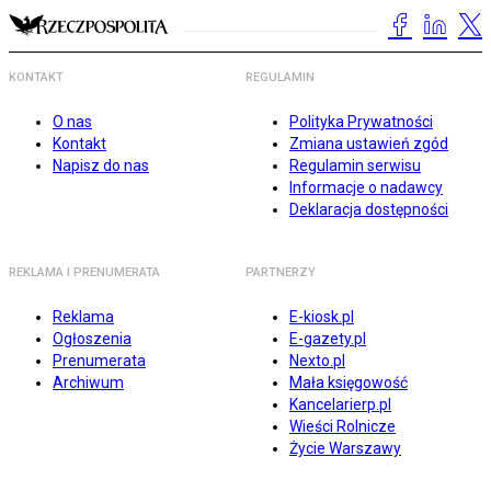
KONTAKT
REGULAMIN
O nas
Polityka Prywatności
Kontakt
Zmiana ustawień zgód
Napisz do nas
Regulamin serwisu
Informacje o nadawcy
Deklaracja dostępności
REKLAMA I PRENUMERATA
PARTNERZY
Reklama
E-kiosk.pl
Ogłoszenia
E-gazety.pl
Prenumerata
Nexto.pl
Archiwum
Mała księgowość
Kancelarierp.pl
Wieści Rolnicze
Życie Warszawy