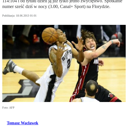
114:104 i od tytułu dzieli ją już tylko jedno zwycięstwo. Spotkanie
numer sześć dziś w nocy (3.00, Canal+ Sport) na Florydzie.
Publikacja:
18.06.2013 01:01
Foto: AFP
Tomasz Wacławek