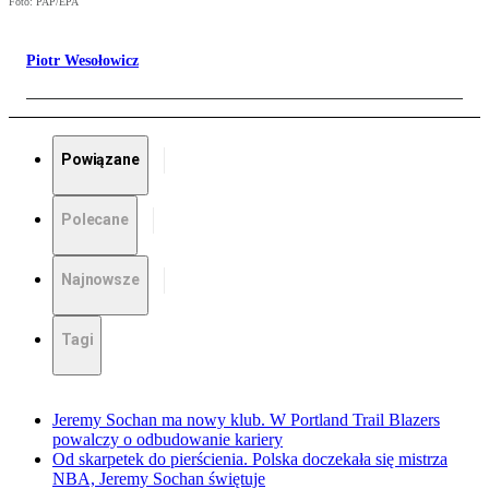
Foto: PAP/EPA
Piotr Wesołowicz
Powiązane
Polecane
Najnowsze
Tagi
Jeremy Sochan ma nowy klub. W Portland Trail Blazers
powalczy o odbudowanie kariery
Od skarpetek do pierścienia. Polska doczekała się mistrza
NBA, Jeremy Sochan świętuje