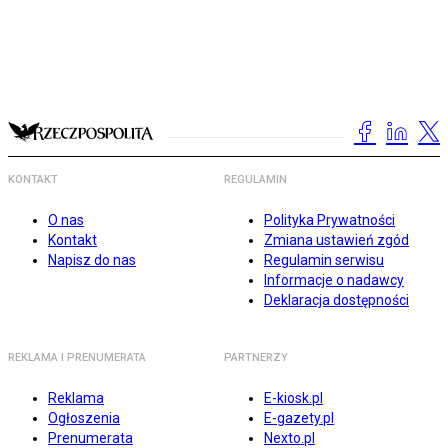
KONTAKT
REGULAMIN
O nas
Polityka Prywatności
Kontakt
Zmiana ustawień zgód
Napisz do nas
Regulamin serwisu
Informacje o nadawcy
Deklaracja dostępności
REKLAMA I PRENUMERATA
PARTNERZY
Reklama
E-kiosk.pl
Ogłoszenia
E-gazety.pl
Prenumerata
Nexto.pl