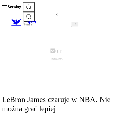
Serwisy
S
port
LeBron James czaruje w NBA. Nie
można grać lepiej