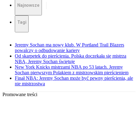
Najnowsze
Tagi
Jeremy Sochan ma nowy klub. W Portland Trail Blazers
powalczy o odbudowanie kariery
Od skarpetek do pierścienia. Polska doczekała się mistrza
NBA, Jeremy Sochan świętuje
New York Knicks mistrzami NBA po 53 latach. Jeremy
Sochan pierwszym Polakiem z mistrzowskim pierścieniem
Finał NBA: Jeremy Sochan może być pewny pierścienia, ale
nie mistrzostwa
Promowane treści