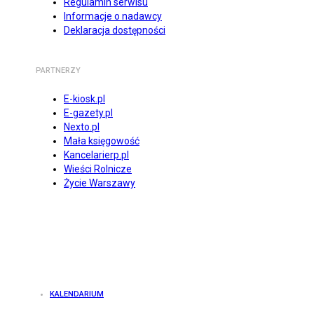
Regulamin serwisu
Informacje o nadawcy
Deklaracja dostępności
PARTNERZY
E-kiosk.pl
E-gazety.pl
Nexto.pl
Mała księgowość
Kancelarierp.pl
Wieści Rolnicze
Życie Warszawy
KALENDARIUM