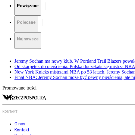
Powiązane
Polecane
Najnowsze
Jeremy Sochan ma nowy klub. W Portland Trail Blazers powal
Od skarpetek do pierścienia. Polska doczekała się mistrza NB
New York Knicks mistrzami NBA po 53 latach. Jeremy Sochan
Finał NBA: Jeremy Sochan może być pewny pierścienia, ale ni
Promowane treści
KONTAKT
O nas
Kontakt