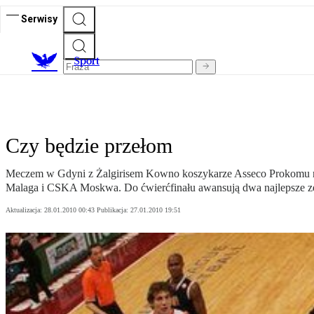
Serwisy
S
port
Czy będzie przełom
Meczem w Gdyni z Żalgirisem Kowno koszykarze Asseco Prokomu rozpo
Malaga i CSKA Moskwa. Do ćwierćfinału awansują dwa najlepsze z
Aktualizacja:
28.01.2010 00:43
Publikacja:
27.01.2010 19:51