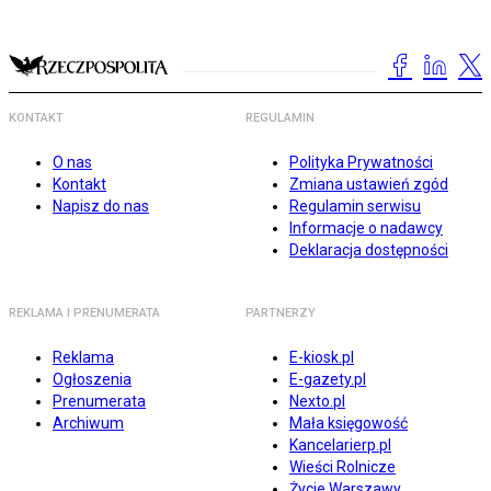
KONTAKT
REGULAMIN
O nas
Polityka Prywatności
Kontakt
Zmiana ustawień zgód
Napisz do nas
Regulamin serwisu
Informacje o nadawcy
Deklaracja dostępności
REKLAMA I PRENUMERATA
PARTNERZY
Reklama
E-kiosk.pl
Ogłoszenia
E-gazety.pl
Prenumerata
Nexto.pl
Archiwum
Mała księgowość
Kancelarierp.pl
Wieści Rolnicze
Życie Warszawy