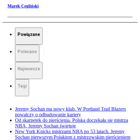
Marek Cegliński
Powiązane
Polecane
Najnowsze
Tagi
Jeremy Sochan ma nowy klub. W Portland Trail Blazers
powalczy o odbudowanie kariery
Od skarpetek do pierścienia. Polska doczekała się mistrza
NBA, Jeremy Sochan świętuje
New York Knicks mistrzami NBA po 53 latach. Jeremy
Sochan pierwszym Polakiem z mistrzowskim pierścieniem