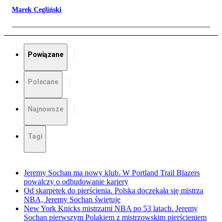
Marek Cegliński
Powiązane
Polecane
Najnowsze
Tagi
Jeremy Sochan ma nowy klub. W Portland Trail Blazers
powalczy o odbudowanie kariery
Od skarpetek do pierścienia. Polska doczekała się mistrza
NBA, Jeremy Sochan świętuje
New York Knicks mistrzami NBA po 53 latach. Jeremy
Sochan pierwszym Polakiem z mistrzowskim pierścieniem