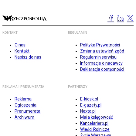
KONTAKT
REGULAMIN
O nas
Polityka Prywatności
Kontakt
Zmiana ustawień zgód
Napisz do nas
Regulamin serwisu
Informacje o nadawcy
Deklaracja dostępności
REKLAMA I PRENUMERATA
PARTNERZY
Reklama
E-kiosk.pl
Ogłoszenia
E-gazety.pl
Prenumerata
Nexto.pl
Archiwum
Mała księgowość
Kancelarierp.pl
Wieści Rolnicze
Życie Warszawy