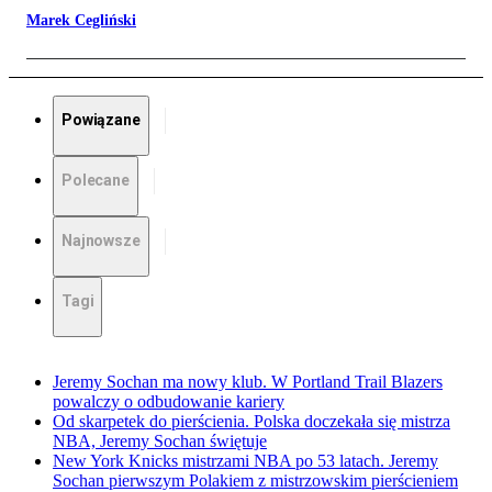
Marek Cegliński
Powiązane
Polecane
Najnowsze
Tagi
Jeremy Sochan ma nowy klub. W Portland Trail Blazers
powalczy o odbudowanie kariery
Od skarpetek do pierścienia. Polska doczekała się mistrza
NBA, Jeremy Sochan świętuje
New York Knicks mistrzami NBA po 53 latach. Jeremy
Sochan pierwszym Polakiem z mistrzowskim pierścieniem