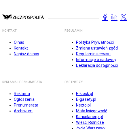
KONTAKT
REGULAMIN
O nas
Polityka Prywatności
Kontakt
Zmiana ustawień zgód
Napisz do nas
Regulamin serwisu
Informacje o nadawcy
Deklaracja dostępności
REKLAMA I PRENUMERATA
PARTNERZY
Reklama
E-kiosk.pl
Ogłoszenia
E-gazety.pl
Prenumerata
Nexto.pl
Archiwum
Mała księgowość
Kancelarierp.pl
Wieści Rolnicze
Życie Warszawy