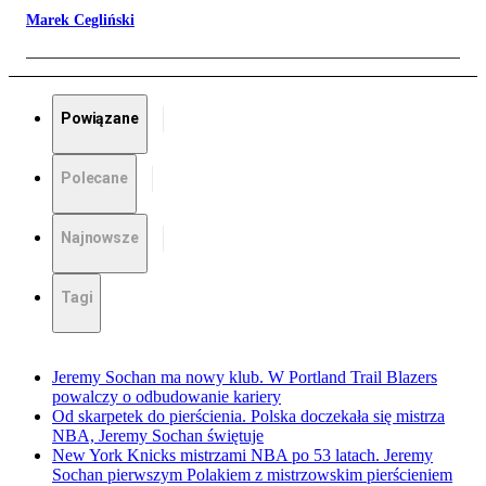
Marek Cegliński
Powiązane
Polecane
Najnowsze
Tagi
Jeremy Sochan ma nowy klub. W Portland Trail Blazers
powalczy o odbudowanie kariery
Od skarpetek do pierścienia. Polska doczekała się mistrza
NBA, Jeremy Sochan świętuje
New York Knicks mistrzami NBA po 53 latach. Jeremy
Sochan pierwszym Polakiem z mistrzowskim pierścieniem