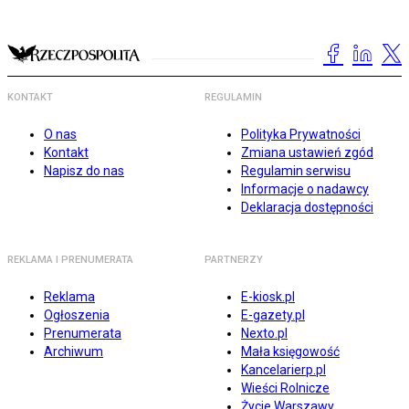
KONTAKT
REGULAMIN
O nas
Polityka Prywatności
Kontakt
Zmiana ustawień zgód
Napisz do nas
Regulamin serwisu
Informacje o nadawcy
Deklaracja dostępności
REKLAMA I PRENUMERATA
PARTNERZY
Reklama
E-kiosk.pl
Ogłoszenia
E-gazety.pl
Prenumerata
Nexto.pl
Archiwum
Mała księgowość
Kancelarierp.pl
Wieści Rolnicze
Życie Warszawy