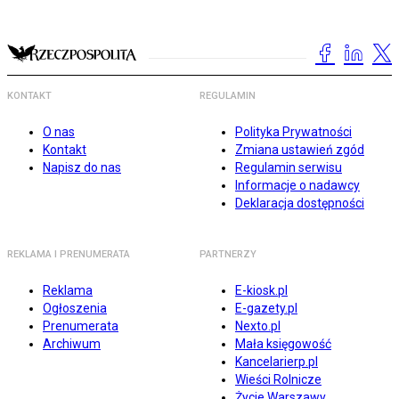
KONTAKT
REGULAMIN
O nas
Polityka Prywatności
Kontakt
Zmiana ustawień zgód
Napisz do nas
Regulamin serwisu
Informacje o nadawcy
Deklaracja dostępności
REKLAMA I PRENUMERATA
PARTNERZY
Reklama
E-kiosk.pl
Ogłoszenia
E-gazety.pl
Prenumerata
Nexto.pl
Archiwum
Mała księgowość
Kancelarierp.pl
Wieści Rolnicze
Życie Warszawy