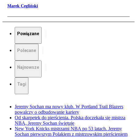
Marek Cegliński
Powiązane
Polecane
Najnowsze
Tagi
Jeremy Sochan ma nowy klub. W Portland Trail Blazers
powalczy o odbudowanie kariery
Od skarpetek do pierścienia. Polska doczekała się mistrza
NBA, Jeremy Sochan świętuje
New York Knicks mistrzami NBA po 53 latach. Jeremy
Sochan pierwszym Polakiem z mistrzowskim pierścieniem