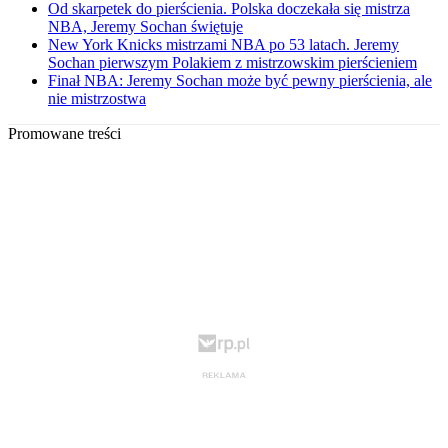
Od skarpetek do pierścienia. Polska doczekała się mistrza
NBA, Jeremy Sochan świętuje
New York Knicks mistrzami NBA po 53 latach. Jeremy
Sochan pierwszym Polakiem z mistrzowskim pierścieniem
Finał NBA: Jeremy Sochan może być pewny pierścienia, ale
nie mistrzostwa
Promowane treści