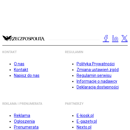
KONTAKT
REGULAMIN
O nas
Polityka Prywatności
Kontakt
Zmiana ustawień zgód
Napisz do nas
Regulamin serwisu
Informacje o nadawcy
Deklaracja dostępności
REKLAMA I PRENUMERATA
PARTNERZY
Reklama
E-kiosk.pl
Ogłoszenia
E-gazety.pl
Prenumerata
Nexto.pl