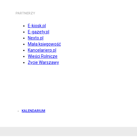
PARTNERZY
E-kiosk.pl
E-gazety.pl
Nexto.pl
Mała księgowość
Kancelarierp.pl
Wieści Rolnicze
Życie Warszawy
KALENDARIUM