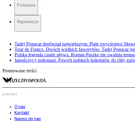
Polecane
Najnowsze
Tadej Pogacar dorównał największym. Piąte zwycięstwo Słow
Tour de France. Dwóch wielkich faworytów. Tadej Pogacar jedz
Polska legenda ciągle pływa. Roman Paszke nie zwalnia tempa
Japończycy pokonani. Powrót polskich hokeistów do elity znów 
Promowane treści
KONTAKT
O nas
Kontakt
Napisz do nas