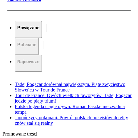
Powiązane
Polecane
Najnowsze
Tadej Pogacar dorównał największym. Piąte zwycięstwo
Słoweńca w Tour de France
Tour de France. Dwóch wielkich faworytów. Tadej Pogacar
jedzie po piąty triumf
Polska legenda ciągle pływa. Roman Paszke nie zwalnia
tempa
Japończycy pokonani. Powrót polskich hokeistów do elity
znów stał się realny
Promowane treści