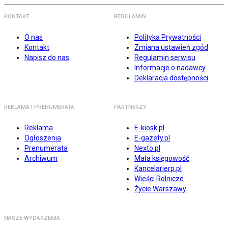
KONTAKT
REGULAMIN
O nas
Polityka Prywatności
Kontakt
Zmiana ustawień zgód
Napisz do nas
Regulamin serwisu
Informacje o nadawcy
Deklaracja dostępności
REKLAMA I PRENUMERATA
PARTNERZY
Reklama
E-kiosk.pl
Ogłoszenia
E-gazety.pl
Prenumerata
Nexto.pl
Archiwum
Mała księgowość
Kancelarierp.pl
Wieści Rolnicze
Życie Warszawy
NASZE WYDARZENIA