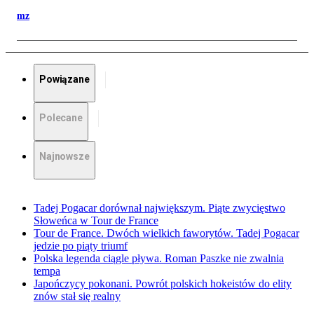
mz
Powiązane
Polecane
Najnowsze
Tadej Pogacar dorównał największym. Piąte zwycięstwo
Słoweńca w Tour de France
Tour de France. Dwóch wielkich faworytów. Tadej Pogacar
jedzie po piąty triumf
Polska legenda ciągle pływa. Roman Paszke nie zwalnia
tempa
Japończycy pokonani. Powrót polskich hokeistów do elity
znów stał się realny