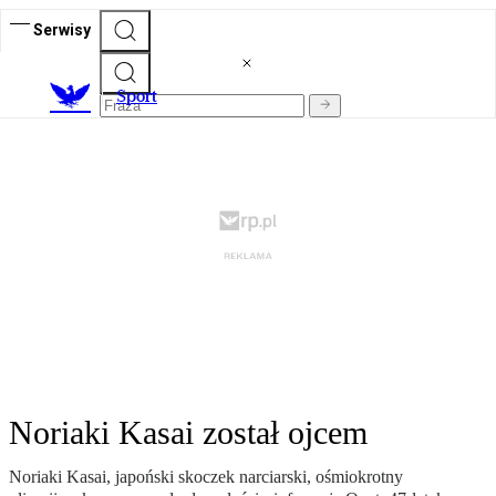
Serwisy
S
port
Noriaki Kasai został ojcem
Noriaki Kasai, japoński skoczek narciarski, ośmiokrotny