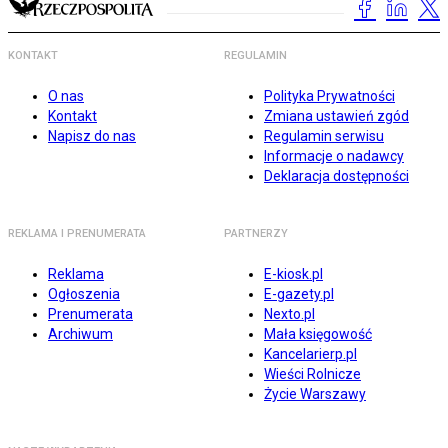
KONTAKT
REGULAMIN
O nas
Polityka Prywatności
Kontakt
Zmiana ustawień zgód
Napisz do nas
Regulamin serwisu
Informacje o nadawcy
Deklaracja dostępności
REKLAMA I PRENUMERATA
PARTNERZY
Reklama
E-kiosk.pl
Ogłoszenia
E-gazety.pl
Prenumerata
Nexto.pl
Archiwum
Mała księgowość
Kancelarierp.pl
Wieści Rolnicze
Życie Warszawy