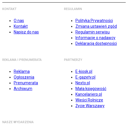
KONTAKT
REGULAMIN
O nas
Polityka Prywatności
Kontakt
Zmiana ustawień zgód
Napisz do nas
Regulamin serwisu
Informacje o nadawcy
Deklaracja dostępności
REKLAMA I PRENUMERATA
PARTNERZY
Reklama
E-kiosk.pl
Ogłoszenia
E-gazety.pl
Prenumerata
Nexto.pl
Archiwum
Mała księgowość
Kancelarierp.pl
Wieści Rolnicze
Życie Warszawy
NASZE WYDARZENIA