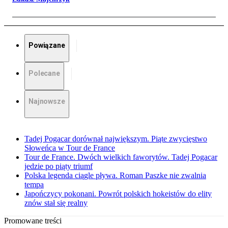
Powiązane
Polecane
Najnowsze
Tadej Pogacar dorównał największym. Piąte zwycięstwo
Słoweńca w Tour de France
Tour de France. Dwóch wielkich faworytów. Tadej Pogacar
jedzie po piąty triumf
Polska legenda ciągle pływa. Roman Paszke nie zwalnia
tempa
Japończycy pokonani. Powrót polskich hokeistów do elity
znów stał się realny
Promowane treści