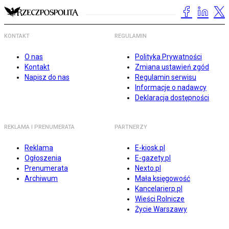
KONTAKT
REGULAMIN
O nas
Polityka Prywatności
Kontakt
Zmiana ustawień zgód
Napisz do nas
Regulamin serwisu
Informacje o nadawcy
Deklaracja dostępności
REKLAMA I PRENUMERATA
PARTNERZY
Reklama
E-kiosk.pl
Ogłoszenia
E-gazety.pl
Prenumerata
Nexto.pl
Archiwum
Mała księgowość
Kancelarierp.pl
Wieści Rolnicze
Życie Warszawy