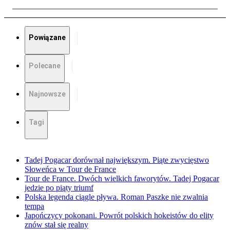
Powiązane
Polecane
Najnowsze
Tagi
Tadej Pogacar dorównał największym. Piąte zwycięstwo
Słoweńca w Tour de France
Tour de France. Dwóch wielkich faworytów. Tadej Pogacar
jedzie po piąty triumf
Polska legenda ciągle pływa. Roman Paszke nie zwalnia
tempa
Japończycy pokonani. Powrót polskich hokeistów do elity
znów stał się realny