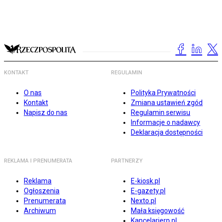
KONTAKT
REGULAMIN
O nas
Polityka Prywatności
Kontakt
Zmiana ustawień zgód
Napisz do nas
Regulamin serwisu
Informacje o nadawcy
Deklaracja dostępności
REKLAMA I PRENUMERATA
PARTNERZY
Reklama
E-kiosk.pl
Ogłoszenia
E-gazety.pl
Prenumerata
Nexto.pl
Archiwum
Mała księgowość
Kancelarierp.pl