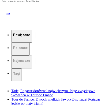
Foto: materiały prasowe, Paweł Skraba
mz
Powiązane
Polecane
Najnowsze
Tagi
Tadej Pogacar dorównał największym. Piąte zwycięstwo
Słoweńca w Tour de France
Tour de France. Dwóch wielkich faworytów. Tadej Pogacar
jedzie po piąty triumf