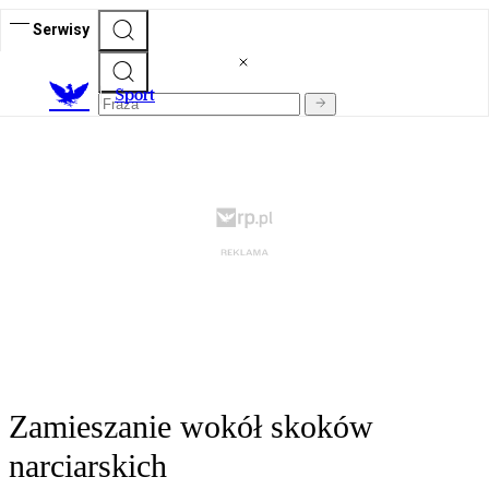
Serwisy
S
port
Zamieszanie wokół skoków
narciarskich