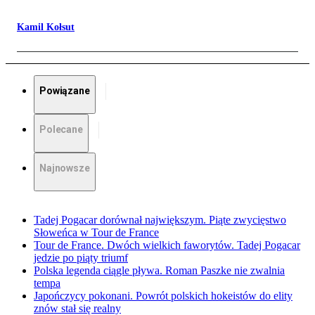
Kamil Kołsut
Powiązane
Polecane
Najnowsze
Tadej Pogacar dorównał największym. Piąte zwycięstwo
Słoweńca w Tour de France
Tour de France. Dwóch wielkich faworytów. Tadej Pogacar
jedzie po piąty triumf
Polska legenda ciągle pływa. Roman Paszke nie zwalnia
tempa
Japończycy pokonani. Powrót polskich hokeistów do elity
znów stał się realny