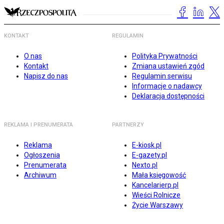
KONTAKT
REGULAMIN
O nas
Polityka Prywatności
Kontakt
Zmiana ustawień zgód
Napisz do nas
Regulamin serwisu
Informacje o nadawcy
Deklaracja dostępności
REKLAMA I PRENUMERATA
PARTNERZY
Reklama
E-kiosk.pl
Ogłoszenia
E-gazety.pl
Prenumerata
Nexto.pl
Archiwum
Mała księgowość
Kancelarierp.pl
Wieści Rolnicze
Życie Warszawy