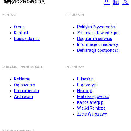
KONTAKT
REGULAMIN
O nas
Polityka Prywatności
Kontakt
Zmiana ustawień zgód
Napisz do nas
Regulamin serwisu
Informacje o nadawcy
Deklaracja dostępności
REKLAMA I PRENUMERATA
PARTNERZY
Reklama
E-kiosk.pl
Ogłoszenia
E-gazety.pl
Prenumerata
Nexto.pl
Archiwum
Mała księgowość
Kancelarierp.pl
Wieści Rolnicze
Życie Warszawy
NASZE WYDARZENIA