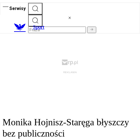
Serwisy
S
port
Monika Hojnisz-Staręga błyszczy
bez publiczności