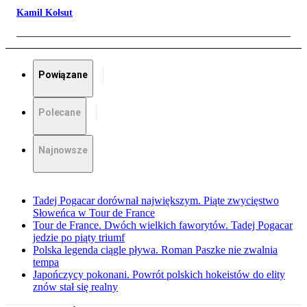
Kamil Kołsut
Powiązane
Polecane
Najnowsze
Tadej Pogacar dorównał największym. Piąte zwycięstwo
Słoweńca w Tour de France
Tour de France. Dwóch wielkich faworytów. Tadej Pogacar
jedzie po piąty triumf
Polska legenda ciągle pływa. Roman Paszke nie zwalnia
tempa
Japończycy pokonani. Powrót polskich hokeistów do elity
znów stał się realny