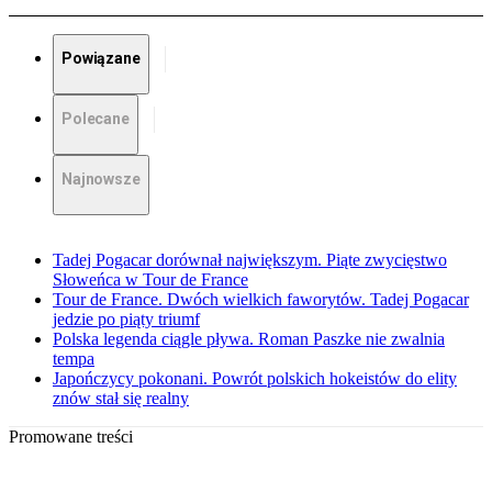
Powiązane
Polecane
Najnowsze
Tadej Pogacar dorównał największym. Piąte zwycięstwo
Słoweńca w Tour de France
Tour de France. Dwóch wielkich faworytów. Tadej Pogacar
jedzie po piąty triumf
Polska legenda ciągle pływa. Roman Paszke nie zwalnia
tempa
Japończycy pokonani. Powrót polskich hokeistów do elity
znów stał się realny
Promowane treści