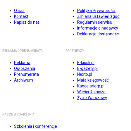
O nas
Polityka Prywatności
Kontakt
Zmiana ustawień zgód
Napisz do nas
Regulamin serwisu
Informacje o nadawcy
Deklaracja dostępności
REKLAMA I PRENUMERATA
PARTNERZY
Reklama
E-kiosk.pl
Ogłoszenia
E-gazety.pl
Prenumerata
Nexto.pl
Archiwum
Mała księgowość
Kancelarierp.pl
Wieści Rolnicze
Życie Warszawy
NASZE WYDARZENIA
Szkolenia i konferencje