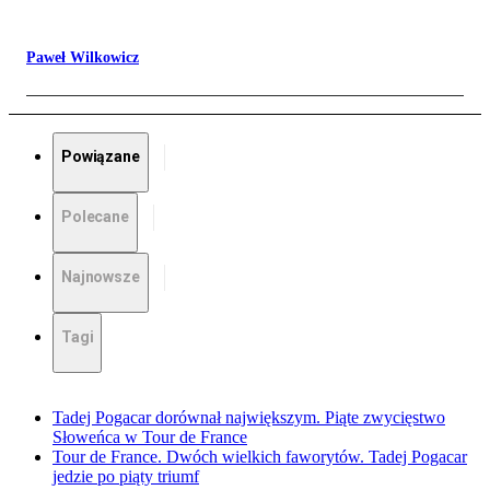
Paweł Wilkowicz
Powiązane
Polecane
Najnowsze
Tagi
Tadej Pogacar dorównał największym. Piąte zwycięstwo
Słoweńca w Tour de France
Tour de France. Dwóch wielkich faworytów. Tadej Pogacar
jedzie po piąty triumf