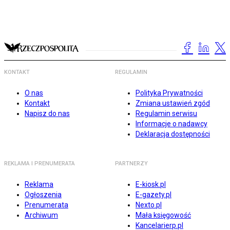
KONTAKT
REGULAMIN
O nas
Polityka Prywatności
Kontakt
Zmiana ustawień zgód
Napisz do nas
Regulamin serwisu
Informacje o nadawcy
Deklaracja dostępności
REKLAMA I PRENUMERATA
PARTNERZY
Reklama
E-kiosk.pl
Ogłoszenia
E-gazety.pl
Prenumerata
Nexto.pl
Archiwum
Mała księgowość
Kancelarierp.pl