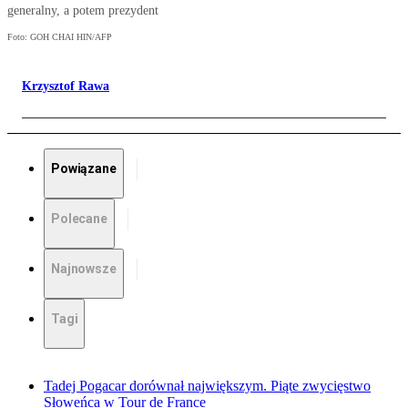
generalny, a potem prezydent
Foto: GOH CHAI HIN/AFP
Krzysztof Rawa
Powiązane
Polecane
Najnowsze
Tagi
Tadej Pogacar dorównał największym. Piąte zwycięstwo
Słoweńca w Tour de France