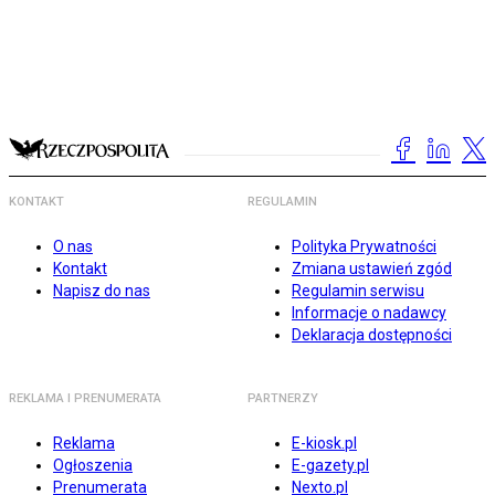
KONTAKT
REGULAMIN
O nas
Polityka Prywatności
Kontakt
Zmiana ustawień zgód
Napisz do nas
Regulamin serwisu
Informacje o nadawcy
Deklaracja dostępności
REKLAMA I PRENUMERATA
PARTNERZY
Reklama
E-kiosk.pl
Ogłoszenia
E-gazety.pl
Prenumerata
Nexto.pl