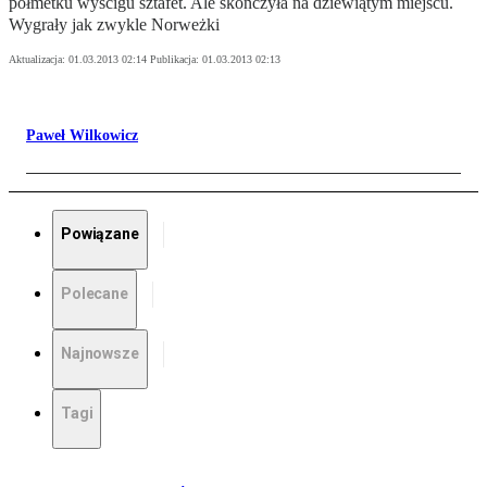
półmetku wyścigu sztafet. Ale skończyła na dziewiątym miejscu.
Wygrały jak zwykle Norweżki
Aktualizacja:
01.03.2013 02:14
Publikacja:
01.03.2013 02:13
Paweł Wilkowicz
Powiązane
Polecane
Najnowsze
Tagi