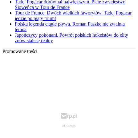
Tadej Pogacar dorównał największym. Piąte zwycięstwo
Słoweńca w Tour de France
Tour de France. Dwóch wielkich faworytów. Tadej Pogacar
jedzie po piąty triumf
Polska legenda ciągle pływa. Roman Paszke nie zwalnia
tempa
Japończycy pokonani. Powrót polskich hokeistów do elity
znów stał się realny
Promowane treści