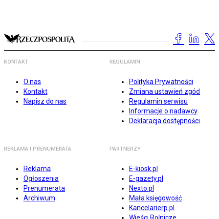
KONTAKT
REGULAMIN
O nas
Polityka Prywatności
Kontakt
Zmiana ustawień zgód
Napisz do nas
Regulamin serwisu
Informacje o nadawcy
Deklaracja dostępności
REKLAMA I PRENUMERATA
PARTNERZY
Reklama
E-kiosk.pl
Ogłoszenia
E-gazety.pl
Prenumerata
Nexto.pl
Archiwum
Mała księgowość
Kancelarierp.pl
Wieści Rolnicze