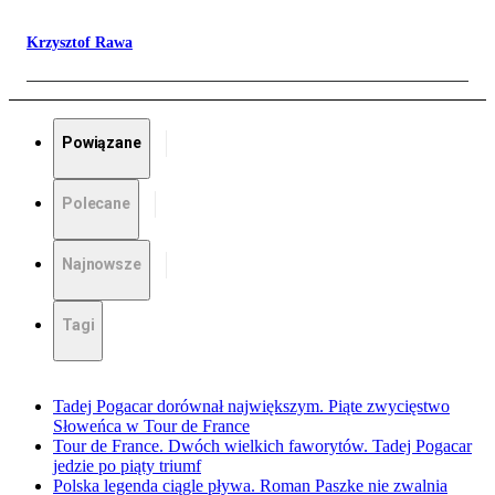
Krzysztof Rawa
Powiązane
Polecane
Najnowsze
Tagi
Tadej Pogacar dorównał największym. Piąte zwycięstwo
Słoweńca w Tour de France
Tour de France. Dwóch wielkich faworytów. Tadej Pogacar
jedzie po piąty triumf
Polska legenda ciągle pływa. Roman Paszke nie zwalnia