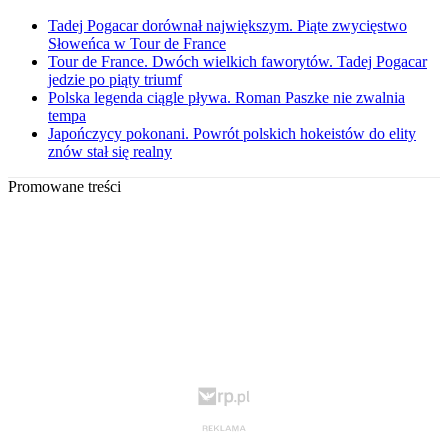
Tadej Pogacar dorównał największym. Piąte zwycięstwo
Słoweńca w Tour de France
Tour de France. Dwóch wielkich faworytów. Tadej Pogacar
jedzie po piąty triumf
Polska legenda ciągle pływa. Roman Paszke nie zwalnia
tempa
Japończycy pokonani. Powrót polskich hokeistów do elity
znów stał się realny
Promowane treści