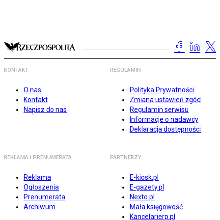
KONTAKT
REGULAMIN
O nas
Polityka Prywatności
Kontakt
Zmiana ustawień zgód
Napisz do nas
Regulamin serwisu
Informacje o nadawcy
Deklaracja dostępności
REKLAMA I PRENUMERATA
PARTNERZY
Reklama
E-kiosk.pl
Ogłoszenia
E-gazety.pl
Prenumerata
Nexto.pl
Archiwum
Mała księgowość
Kancelarierp.pl