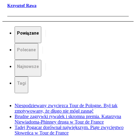
Krzysztof Rawa
Powiązane
Polecane
Najnowsze
Tagi
Niespodziewany zwycięzca Tour de Pologne. Był tak
zmotywowany, że długo nie mógł zasnąć
Brudne zagrywki rywalek i skromna premia. Katarzyna
Niewiadoma-Phinney druga w Tour de France
Tadej Pogacar dorównał największym. Piąte zwycięstwo
Słoweńca w Tour de France