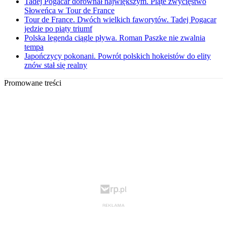
Tadej Pogacar dorównał największym. Piąte zwycięstwo
Słoweńca w Tour de France
Tour de France. Dwóch wielkich faworytów. Tadej Pogacar
jedzie po piąty triumf
Polska legenda ciągle pływa. Roman Paszke nie zwalnia
tempa
Japończycy pokonani. Powrót polskich hokeistów do elity
znów stał się realny
Promowane treści