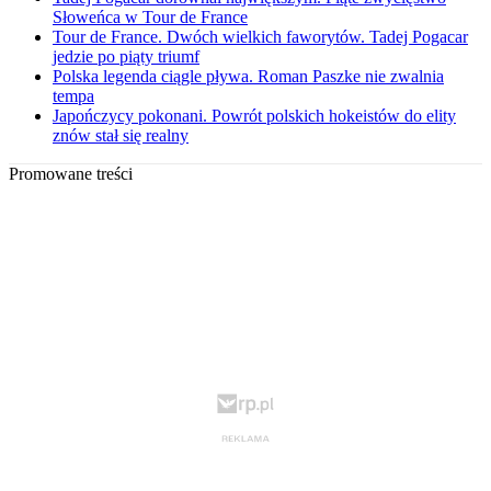
Słoweńca w Tour de France
Tour de France. Dwóch wielkich faworytów. Tadej Pogacar
jedzie po piąty triumf
Polska legenda ciągle pływa. Roman Paszke nie zwalnia
tempa
Japończycy pokonani. Powrót polskich hokeistów do elity
znów stał się realny
Promowane treści