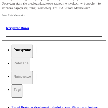
Szczytem stały się pięciogwiazdkowe zawody w skokach w Sopocie – to
impreza najwyższej rangi światowej. Fot. PAP/Piotr Matusewicz
Foto: Piotr Matusewicz
Krzysztof Rawa
Powiązane
Polecane
Najnowsze
Tagi
Tadej Pogacar dorównał największym. Piąte zwycięstwo