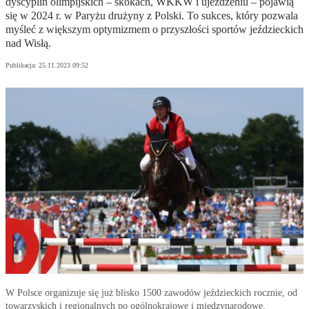
dyscyplin olimpijskich – skokach, WKKW i ujeżdżeniu – pojawią
się w 2024 r. w Paryżu drużyny z Polski. To sukces, który pozwala
myśleć z większym optymizmem o przyszłości sportów jeździeckich
nad Wisłą.
Publikacja:
25.11.2023 09:52
W Polsce organizuje się już blisko 1500 zawodów jeździeckich rocznie, od
towarzyskich i regionalnych po ogólnokrajowe i międzynarodowe.