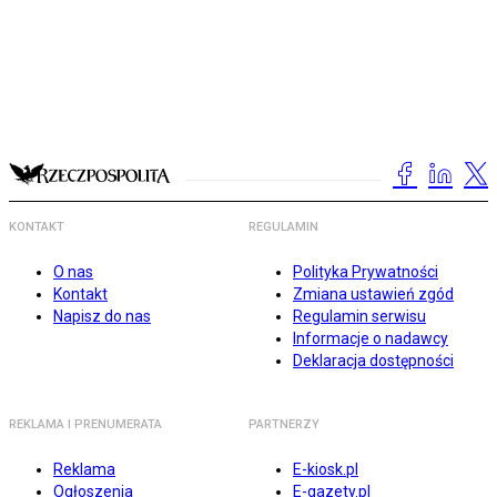
KONTAKT
REGULAMIN
O nas
Polityka Prywatności
Kontakt
Zmiana ustawień zgód
Napisz do nas
Regulamin serwisu
Informacje o nadawcy
Deklaracja dostępności
REKLAMA I PRENUMERATA
PARTNERZY
Reklama
E-kiosk.pl
Ogłoszenia
E-gazety.pl