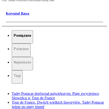
Foto: Tomasz Piotrowski/WindWhisper Racing Team
Krzysztof Rawa
Powiązane
Polecane
Najnowsze
Tagi
Tadej Pogacar dorównał największym. Piąte zwycięstwo
Słoweńca w Tour de France
Tour de France. Dwóch wielkich faworytów. Tadej Pogacar
jedzie po piąty triumf