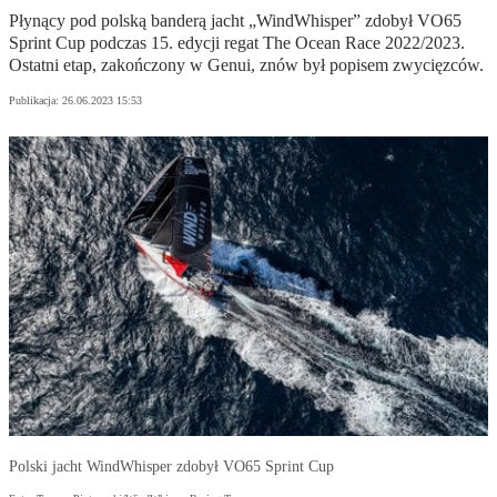
Płynący pod polską banderą jacht „WindWhisper” zdobył VO65
Sprint Cup podczas 15. edycji regat The Ocean Race 2022/2023.
Ostatni etap, zakończony w Genui, znów był popisem zwycięzców.
Publikacja:
26.06.2023 15:53
Polski jacht WindWhisper zdobył VO65 Sprint Cup