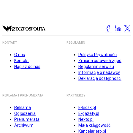
KONTAKT
REGULAMIN
O nas
Polityka Prywatności
Kontakt
Zmiana ustawień zgód
Napisz do nas
Regulamin serwisu
Informacje o nadawcy
Deklaracja dostępności
REKLAMA I PRENUMERATA
PARTNERZY
Reklama
E-kiosk.pl
Ogłoszenia
E-gazety.pl
Prenumerata
Nexto.pl
Archiwum
Mała księgowość
Kancelarierp.pl