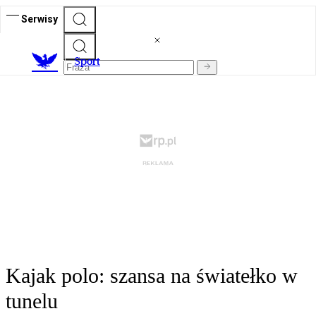
Serwisy
S
port
Kajak polo: szansa na światełko w
tunelu