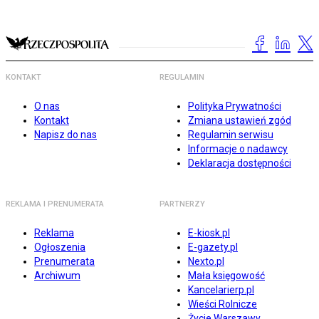
KONTAKT
REGULAMIN
O nas
Polityka Prywatności
Kontakt
Zmiana ustawień zgód
Napisz do nas
Regulamin serwisu
Informacje o nadawcy
Deklaracja dostępności
REKLAMA I PRENUMERATA
PARTNERZY
Reklama
E-kiosk.pl
Ogłoszenia
E-gazety.pl
Prenumerata
Nexto.pl
Archiwum
Mała księgowość
Kancelarierp.pl
Wieści Rolnicze
Życie Warszawy