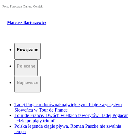
Foto: Fotorzepa, Dariusz Gorajski
Mateusz Bartoszewicz
Powiązane
Polecane
Najnowsze
Tadej Pogacar dorównał największym. Piąte zwycięstwo
Słoweńca w Tour de France
Tour de France. Dwóch wielkich faworytów. Tadej Pogacar
jedzie po piąty triumf
Polska legenda ciągle pływa. Roman Paszke nie zwalnia
tempa