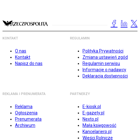
KONTAKT
REGULAMIN
O nas
Polityka Prywatności
Kontakt
Zmiana ustawień zgód
Napisz do nas
Regulamin serwisu
Informacje o nadawcy
Deklaracja dostępności
REKLAMA I PRENUMERATA
PARTNERZY
Reklama
E-kiosk.pl
Ogłoszenia
E-gazety.pl
Prenumerata
Nexto.pl
Archiwum
Mała księgowość
Kancelarierp.pl
Wieści Rolnicze