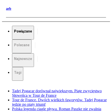
arb
Powiązane
Polecane
Najnowsze
Tagi
Tadej Pogacar dorównał największym. Piąte zwycięstwo
Słoweńca w Tour de France
Tour de France. Dwóch wielkich faworytów. Tadej Pogacar
jedzie po piąty triumf
Polska legenda ciągle pływa. Roman Paszke nie zwalnia