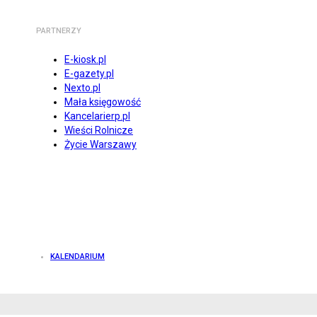
PARTNERZY
E-kiosk.pl
E-gazety.pl
Nexto.pl
Mała księgowość
Kancelarierp.pl
Wieści Rolnicze
Życie Warszawy
KALENDARIUM