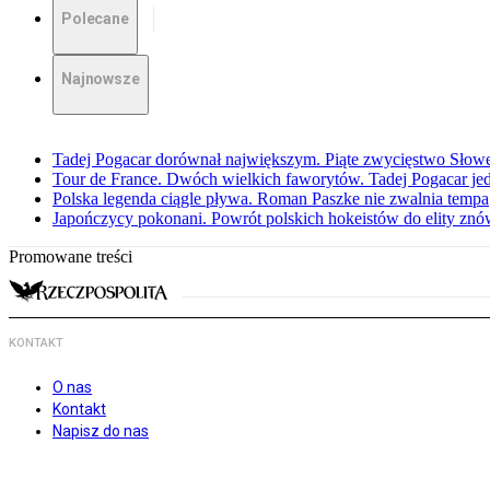
Polecane
Najnowsze
Tadej Pogacar dorównał największym. Piąte zwycięstwo Słow
Tour de France. Dwóch wielkich faworytów. Tadej Pogacar jedz
Polska legenda ciągle pływa. Roman Paszke nie zwalnia tempa
Japończycy pokonani. Powrót polskich hokeistów do elity znów 
Promowane treści
KONTAKT
O nas
Kontakt
Napisz do nas