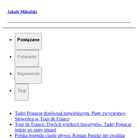
Jakub Mikulski
Powiązane
Polecane
Najnowsze
Tagi
Tadej Pogacar dorównał największym. Piąte zwycięstwo
Słoweńca w Tour de France
Tour de France. Dwóch wielkich faworytów. Tadej Pogacar
jedzie po piąty triumf
Polska legenda ciągle pływa. Roman Paszke nie zwalnia