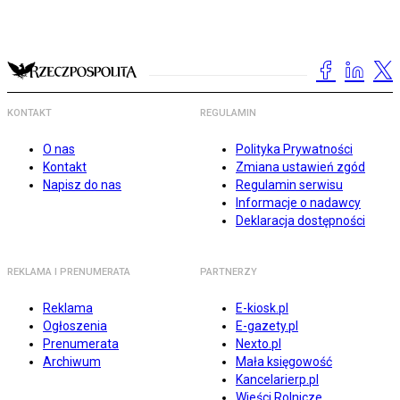
KONTAKT
REGULAMIN
O nas
Polityka Prywatności
Kontakt
Zmiana ustawień zgód
Napisz do nas
Regulamin serwisu
Informacje o nadawcy
Deklaracja dostępności
REKLAMA I PRENUMERATA
PARTNERZY
Reklama
E-kiosk.pl
Ogłoszenia
E-gazety.pl
Prenumerata
Nexto.pl
Archiwum
Mała księgowość
Kancelarierp.pl
Wieści Rolnicze