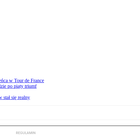
eńca w Tour de France
ie po piąty triumf
stał się realny
REGULAMIN