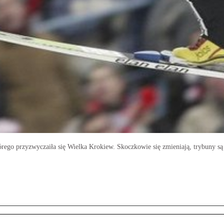
órego przyzwyczaiła się Wielka Krokiew. Skoczkowie się zmieniają, trybuny s