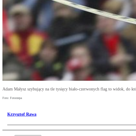
Adam Małysz szybujący na tle tysięcy biało-czerwonych flag to widok, do kt
Foto: Fotorzepa
Krzysztof Rawa