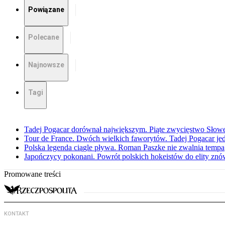
Powiązane
Polecane
Najnowsze
Tagi
Tadej Pogacar dorównał największym. Piąte zwycięstwo Słow
Tour de France. Dwóch wielkich faworytów. Tadej Pogacar jedz
Polska legenda ciągle pływa. Roman Paszke nie zwalnia tempa
Japończycy pokonani. Powrót polskich hokeistów do elity znów 
Promowane treści
KONTAKT