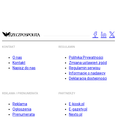
KONTAKT
REGULAMIN
O nas
Polityka Prywatności
Kontakt
Zmiana ustawień zgód
Napisz do nas
Regulamin serwisu
Informacje o nadawcy
Deklaracja dostępności
REKLAMA I PRENUMERATA
PARTNERZY
Reklama
E-kiosk.pl
Ogłoszenia
E-gazety.pl
Prenumerata
Nexto.pl