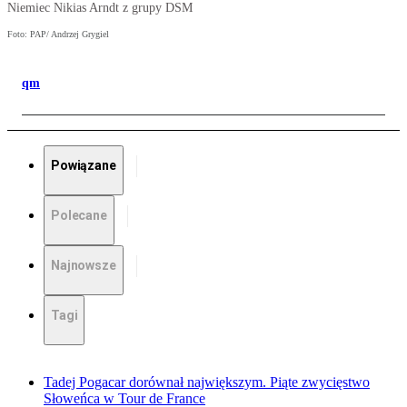
Niemiec Nikias Arndt z grupy DSM
Foto: PAP/ Andrzej Grygiel
qm
Powiązane
Polecane
Najnowsze
Tagi
Tadej Pogacar dorównał największym. Piąte zwycięstwo
Słoweńca w Tour de France