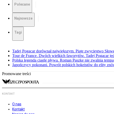
Polecane
Najnowsze
Tagi
Tadej Pogacar dorównał największym. Piąte zwycięstwo Słow
Tour de France. Dwóch wielkich faworytów. Tadej Pogacar jedz
Polska legenda ciągle pływa. Roman Paszke nie zwalnia tempa
Japończycy pokonani. Powrót polskich hokeistów do elity znów 
Promowane treści
KONTAKT
O nas
Kontakt