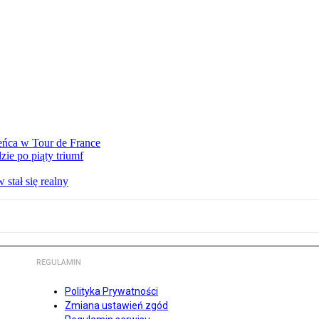
eńca w Tour de France
ie po piąty triumf
stał się realny
REGULAMIN
Polityka Prywatności
Zmiana ustawień zgód