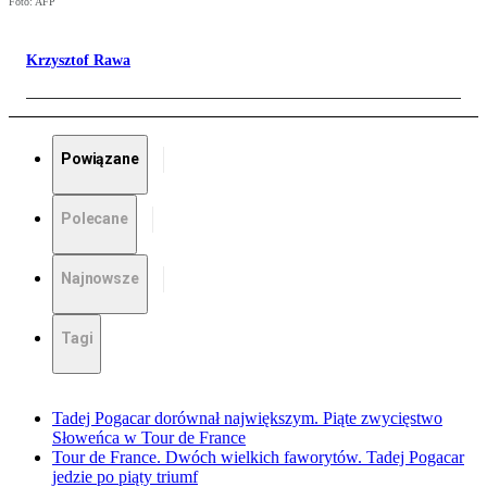
Foto: AFP
Krzysztof Rawa
Powiązane
Polecane
Najnowsze
Tagi
Tadej Pogacar dorównał największym. Piąte zwycięstwo
Słoweńca w Tour de France
Tour de France. Dwóch wielkich faworytów. Tadej Pogacar
jedzie po piąty triumf