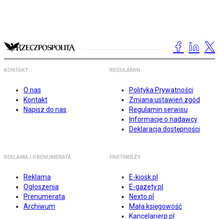
KONTAKT
REGULAMIN
O nas
Polityka Prywatności
Kontakt
Zmiana ustawień zgód
Napisz do nas
Regulamin serwisu
Informacje o nadawcy
Deklaracja dostępności
REKLAMA I PRENUMERATA
PARTNERZY
Reklama
E-kiosk.pl
Ogłoszenia
E-gazety.pl
Prenumerata
Nexto.pl
Archiwum
Mała księgowość
Kancelarierp.pl