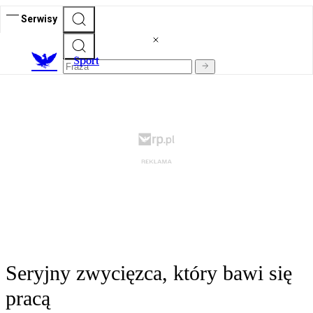
Serwisy
S
port
Seryjny zwycięzca, który bawi się
pracą