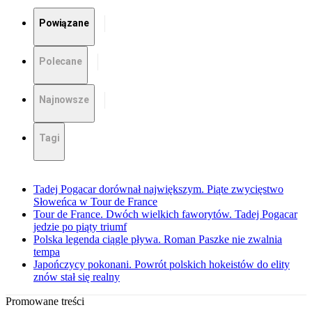
Powiązane
Polecane
Najnowsze
Tagi
Tadej Pogacar dorównał największym. Piąte zwycięstwo
Słoweńca w Tour de France
Tour de France. Dwóch wielkich faworytów. Tadej Pogacar
jedzie po piąty triumf
Polska legenda ciągle pływa. Roman Paszke nie zwalnia
tempa
Japończycy pokonani. Powrót polskich hokeistów do elity
znów stał się realny
Promowane treści