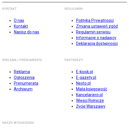
KONTAKT
REGULAMIN
O nas
Polityka Prywatności
Kontakt
Zmiana ustawień zgód
Napisz do nas
Regulamin serwisu
Informacje o nadawcy
Deklaracja dostępności
REKLAMA I PRENUMERATA
PARTNERZY
Reklama
E-kiosk.pl
Ogłoszenia
E-gazety.pl
Prenumerata
Nexto.pl
Archiwum
Mała księgowość
Kancelarierp.pl
Wieści Rolnicze
Życie Warszawy
NASZE WYDARZENIA