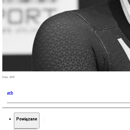
Foto: AFP
arb
Powiązane