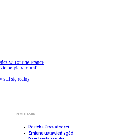
eńca w Tour de France
ie po piąty triumf
stał się realny
REGULAMIN
Polityka Prywatności
Zmiana ustawień zgód