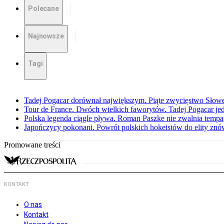
Polecane
Najnowsze
Tagi
Tadej Pogacar dorównał największym. Piąte zwycięstwo Słow
Tour de France. Dwóch wielkich faworytów. Tadej Pogacar jedz
Polska legenda ciągle pływa. Roman Paszke nie zwalnia tempa
Japończycy pokonani. Powrót polskich hokeistów do elity znów 
Promowane treści
KONTAKT
O nas
Kontakt