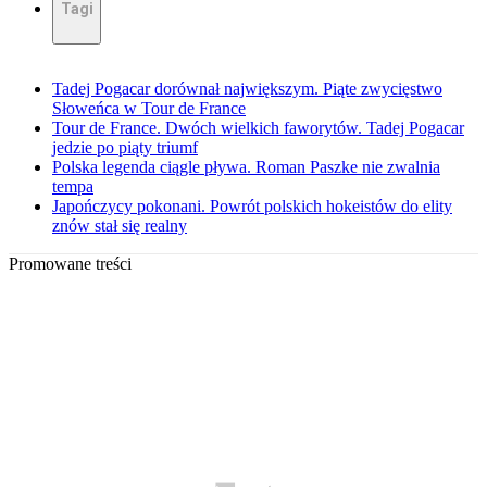
Tagi
Tadej Pogacar dorównał największym. Piąte zwycięstwo
Słoweńca w Tour de France
Tour de France. Dwóch wielkich faworytów. Tadej Pogacar
jedzie po piąty triumf
Polska legenda ciągle pływa. Roman Paszke nie zwalnia
tempa
Japończycy pokonani. Powrót polskich hokeistów do elity
znów stał się realny
Promowane treści