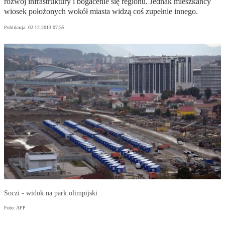
rozwój infrastruktury i bogacenie się regionu. Jednak mieszkańcy
wiosek położonych wokół miasta widzą coś zupełnie innego.
Publikacja:
02.12.2013 07:55
Soczi - widok na park olimpijski
Foto: AFP