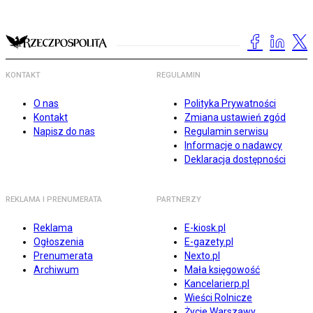
KONTAKT
REGULAMIN
O nas
Polityka Prywatności
Kontakt
Zmiana ustawień zgód
Napisz do nas
Regulamin serwisu
Informacje o nadawcy
Deklaracja dostępności
REKLAMA I PRENUMERATA
PARTNERZY
Reklama
E-kiosk.pl
Ogłoszenia
E-gazety.pl
Prenumerata
Nexto.pl
Archiwum
Mała księgowość
Kancelarierp.pl
Wieści Rolnicze
Życie Warszawy