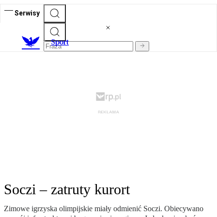
Serwisy
S
port
Soczi – zatruty kurort
Zimowe igrzyska olimpijskie miały odmienić Soczi. Obiecywano