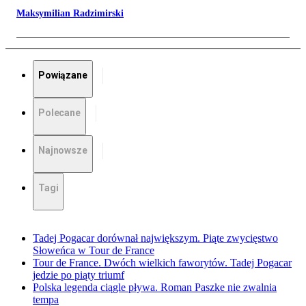
Maksymilian Radzimirski
Powiązane
Polecane
Najnowsze
Tagi
Tadej Pogacar dorównał największym. Piąte zwycięstwo
Słoweńca w Tour de France
Tour de France. Dwóch wielkich faworytów. Tadej Pogacar
jedzie po piąty triumf
Polska legenda ciągle pływa. Roman Paszke nie zwalnia
tempa