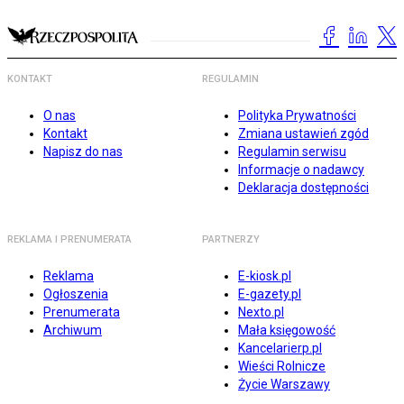
KONTAKT
REGULAMIN
O nas
Polityka Prywatności
Kontakt
Zmiana ustawień zgód
Napisz do nas
Regulamin serwisu
Informacje o nadawcy
Deklaracja dostępności
REKLAMA I PRENUMERATA
PARTNERZY
Reklama
E-kiosk.pl
Ogłoszenia
E-gazety.pl
Prenumerata
Nexto.pl
Archiwum
Mała księgowość
Kancelarierp.pl
Wieści Rolnicze
Życie Warszawy