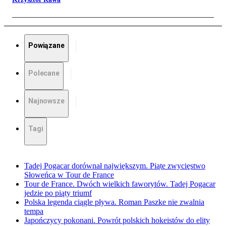
Powiązane
Polecane
Najnowsze
Tagi
Tadej Pogacar dorównał największym. Piąte zwycięstwo
Słoweńca w Tour de France
Tour de France. Dwóch wielkich faworytów. Tadej Pogacar
jedzie po piąty triumf
Polska legenda ciągle pływa. Roman Paszke nie zwalnia
tempa
Japończycy pokonani. Powrót polskich hokeistów do elity