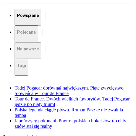
Powiązane
Polecane
Najnowsze
Tagi
Tadej Pogacar dorównał największym. Piąte zwycięstwo
Słoweńca w Tour de France
Tour de France. Dwóch wielkich faworytów. Tadej Pogacar
jedzie po piąty triumf
Polska legenda ciągle pływa. Roman Paszke nie zwalnia
tempa
Japończycy pokonani. Powrót polskich hokeistów do elity
znów stał się realny