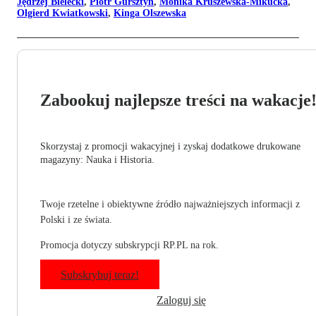
Jędrzej Bielecki
,
Piotr Gursztyn
,
Monika Kruszewska-Mikucka
,
Olgierd Kwiatkowski
,
Kinga Olszewska
Zabookuj najlepsze treści na wakacje
Skorzystaj z promocji wakacyjnej i zyskaj dodatkowe drukowane
magazyny: Nauka i Historia.
Twoje rzetelne i obiektywne źródło najważniejszych informacji z
Polski i ze świata.
Promocja dotyczy subskrypcji RP.PL na rok.
Subskrybuj teraz!
Zaloguj się